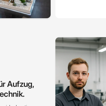
ür Aufzug,
echnik.