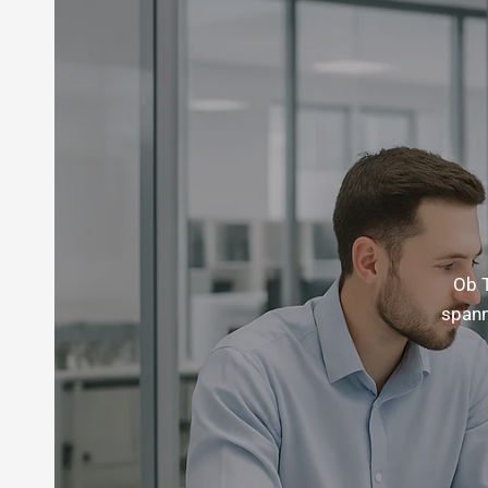
Ob T
spann